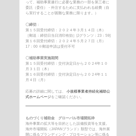
って、補助事業遂行に必要な業務の一部を第三者に
委託（委任）・外注するために支払われる経費（自
ら実行することが困難な業務に限ります。）
〇締切
：
第１５回受付締切：２０２４年３月１４日（木）
［郵送：締切日当日消印有効］[Jグランツ：23：59]
第１６回受付締切：２０２４年５月２７日（月）
17：00 ※郵送申請は受付不可
〇補助事業実施期間
第１５回受付締切：交付決定日から２０２4年１０
月３１日（木）
第１６回受付締切：交付決定日から２０２4年１１
月４日（月）
応募の詳細に関しては、
小規模事業者持続化補助公
式ホームページ
をご確認ください。
ものづくり補助金 グローバル市場開拓枠
海外事業の拡大等を目的とした設備投資等を支援。
海外市場開拓（JAPANブランド）類型では、海外展
開に係るブランディング・プロモーション等に係る