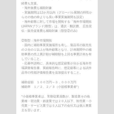
経費も支援。
・海外旅費も補助対象
・実施期間は12か月以内（グローバル展開の特性か
らその他の枠よりも長い事業実施期間を設定）
・海外顧客に対して市場を開拓する「海外市場開拓
(JAPANブランド)類型」は、通訳・翻訳費、 広告宣
伝・販売促進費も補助対象（類型②のみ)
②類型：海外市場開拓
・国内に補助事業実施場所を有し、製品等の販売先
の２分の１以上が海外顧客となり、計画期間中の補
助事業の売上累計額が補助額を上回る事業計画を有
していること。
・応募申請時に、具体的な想定顧客が分かる海外市
場調査報告書、実績報告時に、想定顧客による試作
品等の性能評価報告書を追加提出すること。
補助金額 １００万円～３，０００万円
補助率 １／２、２／３（小規模事業者*）
*小規模事業者は、常勤従業員数が、製造業その他
業種・宿泊業・娯楽業では２０人以下、卸売業・小
売業・サービス業では５人以下の会社又は個人事業
主を言います。