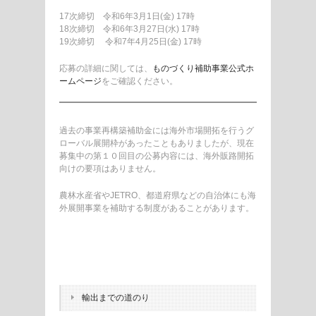
17次締切 令和6年3月1日(金) 17時
18次締切 令和6年3月27日(水) 17時
19次締切 令和7年4月25日(金) 17時
応募の詳細に関しては、
ものづくり補助事業公式ホ
ームページ
をご確認ください。
過去の事業再構築補助金には海外市場開拓を行うグ
ローバル展開枠があったこともありましたが、現在
募集中の第１０回目の公募内容には、海外販路開拓
向けの要項はありません。
農林水産省やJETRO、都道府県などの自治体にも海
外展開事業を補助する制度があることがあります。
輸出までの道のり