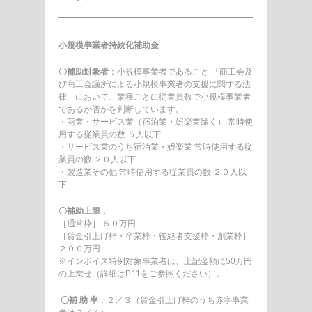
小規模事業者持続化補助金
〇補助対象者
：小規模事業者であること 「商工会及
び商工会議所による小規模事業者の支援に関する法
律」において、業種ごとに従業員数で小規模事業者
であるか否かを判断しています。
・商業・サービス業（宿泊業・娯楽業除く） 常時使
用する従業員の数 ５人以下
・サービス業のうち宿泊業・娯楽業 常時使用する従
業員の数 ２０人以下
・製造業その他 常時使用する従業員の数 ２０人以
下
〇補助上限
：
［通常枠］ ５０万円
［賃金引上げ枠・卒業枠・後継者支援枠・創業枠］
２００万円
※インボイス特例対象事業者は、上記金額に50万円
の上乗せ（詳細はP.11をご参照ください）。
〇補 助 率
：２／３（賃金引上げ枠のうち赤字事業