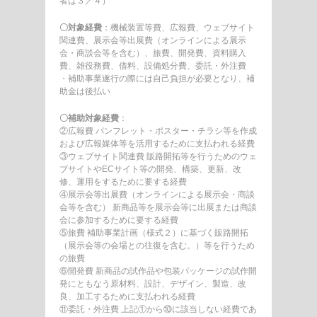
者は３／４）
〇対象経費
：機械装置等費、広報費、ウェブサイト
関連費、展示会等出展費（オンラインによる展示
会・商談会等を含む）、旅費、開発費、資料購入
費、雑役務費、借料、設備処分費、委託・外注費
・補助事業遂行の際には自己負担が必要となり、補
助金は後払い
〇補助対象経費
：
②広報費 パンフレット・ポスター・チラシ等を作成
および広報媒体等を活用するために支払われる経費
③ウェブサイト関連費 販路開拓等を行うためのウェ
ブサイトやECサイト等の開発、構築、更新、改
修、運用をするために要する経費
④展示会等出展費（オンラインによる展示会・商談
会等を含む） 新商品等を展示会等に出展または商談
会に参加するために要する経費
⑤旅費 補助事業計画（様式２）に基づく販路開拓
（展示会等の会場との往復を含む。）等を行うため
の旅費
⑥開発費 新商品の試作品や包装パッケージの試作開
発にともなう原材料、設計、デザイン、製造、改
良、加工するために支払われる経費
⑪委託・外注費 上記①から⑩に該当しない経費であ